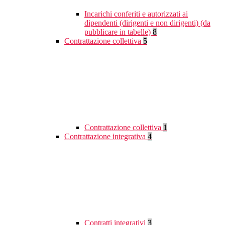
Incarichi conferiti e autorizzati ai
dipendenti (dirigenti e non dirigenti) (da
pubblicare in tabelle)
8
Contrattazione collettiva
5
Contrattazione collettiva
1
Contrattazione integrativa
4
Contratti integrativi
3