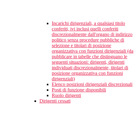
Incarichi dirigenziali, a qualsiasi titolo
conferiti, ivi inclusi quelli conferiti
discrezionalmente dall'organo di indirizzo
politico senza procedure pubbliche di
selezione e titolari di posizione
organizzativa con funzioni dirigenziali (da
pubblicare in tabelle che distinguano le
seguenti situazioni: dirigenti, dirigenti
individuati discrezionalmente, titolari di
posizione organizzativa con funzioni
dirigenziali)
Elenco posizioni dirigenziali discrezionali
Posti di funzione disponibili
Ruolo dirigenti
Dirigenti cessati