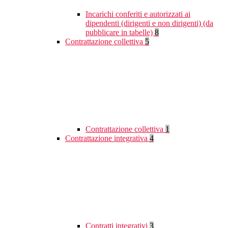
Incarichi conferiti e autorizzati ai
dipendenti (dirigenti e non dirigenti) (da
pubblicare in tabelle)
8
Contrattazione collettiva
5
Contrattazione collettiva
1
Contrattazione integrativa
4
Contratti integrativi
3