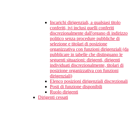
Incarichi dirigenziali, a qualsiasi titolo
conferiti, ivi inclusi quelli conferiti
discrezionalmente dall'organo di indirizzo
politico senza procedure pubbliche di
selezione e titolari di posizione
organizzativa con funzioni dirigenziali (da
pubblicare in tabelle che distinguano le
seguenti situazioni: dirigenti, dirigenti
individuati discrezionalmente, titolari di
posizione organizzativa con funzioni
dirigenziali)
Elenco posizioni dirigenziali discrezionali
Posti di funzione disponibili
Ruolo dirigenti
Dirigenti cessati