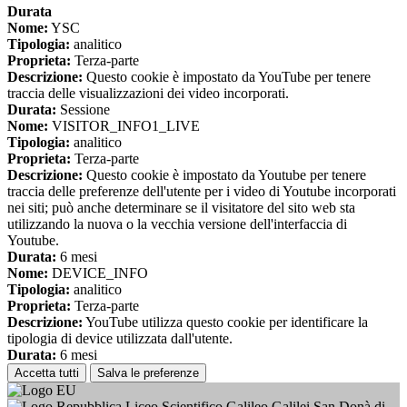
Durata
Nome:
YSC
Tipologia:
analitico
Proprieta:
Terza-parte
Descrizione:
Questo cookie è impostato da YouTube per tenere
traccia delle visualizzazioni dei video incorporati.
Durata:
Sessione
Nome:
VISITOR_INFO1_LIVE
Tipologia:
analitico
Proprieta:
Terza-parte
Descrizione:
Questo cookie è impostato da Youtube per tenere
traccia delle preferenze dell'utente per i video di Youtube incorporati
nei siti; può anche determinare se il visitatore del sito web sta
utilizzando la nuova o la vecchia versione dell'interfaccia di
Youtube.
Durata:
6 mesi
Nome:
DEVICE_INFO
Tipologia:
analitico
Proprieta:
Terza-parte
Descrizione:
YouTube utilizza questo cookie per identificare la
tipologia di device utilizzata dall'utente.
Durata:
6 mesi
Accetta tutti
Salva le preferenze
Liceo Scientifico Galileo Galilei San Donà di