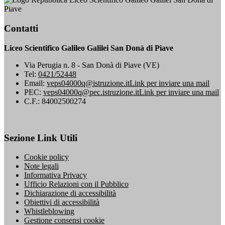
Piave
Contatti
Liceo Scientifico Galileo Galilei San Donà di Piave
Via Perugia n. 8 - San Donà di Piave (VE)
Tel:
0421/52448
Email:
veps04000q@istruzione.it
Link per inviare una mail
PEC:
veps04000q@pec.istruzione.it
Link per inviare una mail
C.F.: 84002500274
Sezione Link Utili
Cookie policy
Note legali
Informativa Privacy
Ufficio Relazioni con il Pubblico
Dichiarazione di accessibilità
Obiettivi di accessibilità
Whistleblowing
Gestione consensi cookie