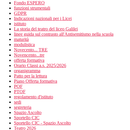
Fondo ESPERO
funzioni strumentali
GDPR
Indicazioni nazionali per i Licei
istituto
La storia del teatro del liceo Galilei
linee guida sul contrasto all'Antisemitismo nella scuola
maturità
modulistica
Novecento... TRE
Novencento...tre
offerta formativa
Orario Classi a.s. 2025/2026
organigramma
Patto per la lettura
Piano Offerta formativa
POF
PTOF
regolamento d'istituto
sedi
segreteria
Spazio Ascolto
Sportello CIC
Sportello CIC - Spazio Ascolto
Teatro 2026