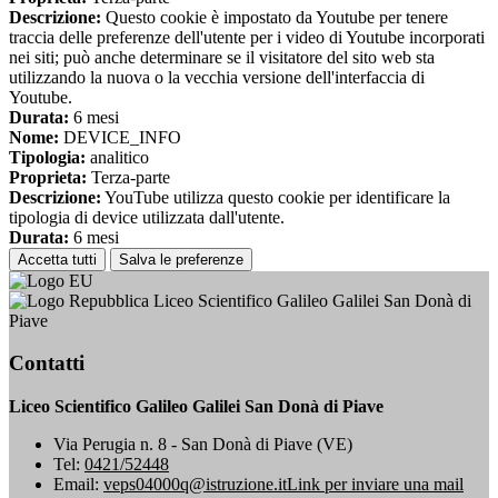
Descrizione:
Questo cookie è impostato da Youtube per tenere
traccia delle preferenze dell'utente per i video di Youtube incorporati
nei siti; può anche determinare se il visitatore del sito web sta
utilizzando la nuova o la vecchia versione dell'interfaccia di
Youtube.
Durata:
6 mesi
Nome:
DEVICE_INFO
Tipologia:
analitico
Proprieta:
Terza-parte
Descrizione:
YouTube utilizza questo cookie per identificare la
tipologia di device utilizzata dall'utente.
Durata:
6 mesi
Accetta tutti
Salva le preferenze
Liceo Scientifico Galileo Galilei San Donà di
Piave
Contatti
Liceo Scientifico Galileo Galilei San Donà di Piave
Via Perugia n. 8 - San Donà di Piave (VE)
Tel:
0421/52448
Email:
veps04000q@istruzione.it
Link per inviare una mail