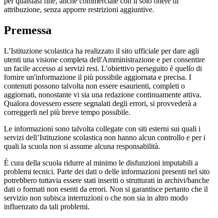
per qualsiasi fine, anche commerciale con il solo onere di
attribuzione, senza apporre restrizioni aggiuntive.
Premessa
L’Istituzione scolastica ha realizzato il sito ufficiale per dare agli
utenti una visione completa dell'Amministrazione e per consentire
un facile accesso ai servizi resi. L'obiettivo perseguito è quello di
fornire un'informazione il più possibile aggiornata e precisa. I
contenuti possono talvolta non essere esaurienti, completi o
aggiornati, nonostante vi sia una redazione continuamente attiva.
Qualora dovessero essere segnalati degli errori, si provvederà a
correggerli nel più breve tempo possibile.
Le informazioni sono talvolta collegate con siti esterni sui quali i
servizi dell’Istituzione scolastica non hanno alcun controllo e per i
quali la scuola non si assume alcuna responsabilità.
È cura della scuola ridurre al minimo le disfunzioni imputabili a
problemi tecnici. Parte dei dati o delle informazioni presenti nel sito
potrebbero tuttavia essere stati inseriti o strutturati in archivi/banche
dati o formati non esenti da errori. Non si garantisce pertanto che il
servizio non subisca interruzioni o che non sia in altro modo
influenzato da tali problemi.