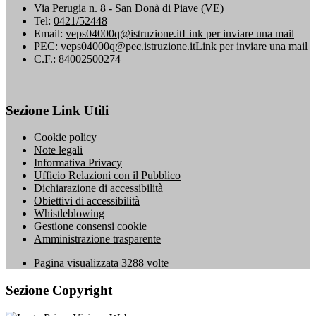
Via Perugia n. 8 - San Donà di Piave (VE)
Tel:
0421/52448
Email:
veps04000q@istruzione.it
Link per inviare una mail
PEC:
veps04000q@pec.istruzione.it
Link per inviare una mail
C.F.: 84002500274
Sezione Link Utili
Cookie policy
Note legali
Informativa Privacy
Ufficio Relazioni con il Pubblico
Dichiarazione di accessibilità
Obiettivi di accessibilità
Whistleblowing
Gestione consensi cookie
Amministrazione trasparente
Pagina visualizzata
3288
volte
Sezione Copyright