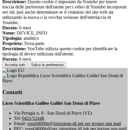
Descrizione:
Questo cookie è impostato da Youtube per tenere
traccia delle preferenze dell'utente per i video di Youtube incorporati
nei siti; può anche determinare se il visitatore del sito web sta
utilizzando la nuova o la vecchia versione dell'interfaccia di
Youtube.
Durata:
6 mesi
Nome:
DEVICE_INFO
Tipologia:
analitico
Proprieta:
Terza-parte
Descrizione:
YouTube utilizza questo cookie per identificare la
tipologia di device utilizzata dall'utente.
Durata:
6 mesi
Accetta tutti
Salva le preferenze
Liceo Scientifico Galileo Galilei San Donà di
Piave
Contatti
Liceo Scientifico Galileo Galilei San Donà di Piave
Via Perugia n. 8 - San Donà di Piave (VE)
Tel:
0421/52448
Email:
veps04000q@istruzione.it
Link per inviare una mail
PEC:
veps04000q@pec.istruzione.it
Link per inviare una mail