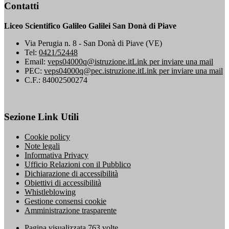
Contatti
Liceo Scientifico Galileo Galilei San Donà di Piave
Via Perugia n. 8 - San Donà di Piave (VE)
Tel:
0421/52448
Email:
veps04000q@istruzione.it
Link per inviare una mail
PEC:
veps04000q@pec.istruzione.it
Link per inviare una mail
C.F.: 84002500274
Sezione Link Utili
Cookie policy
Note legali
Informativa Privacy
Ufficio Relazioni con il Pubblico
Dichiarazione di accessibilità
Obiettivi di accessibilità
Whistleblowing
Gestione consensi cookie
Amministrazione trasparente
Pagina visualizzata
763
volte