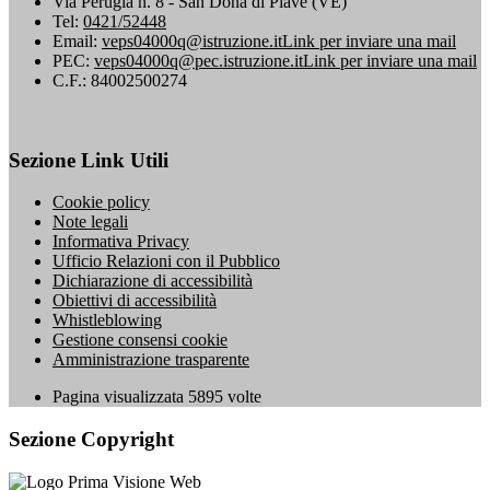
Via Perugia n. 8 - San Donà di Piave (VE)
Tel:
0421/52448
Email:
veps04000q@istruzione.it
Link per inviare una mail
PEC:
veps04000q@pec.istruzione.it
Link per inviare una mail
C.F.: 84002500274
Sezione Link Utili
Cookie policy
Note legali
Informativa Privacy
Ufficio Relazioni con il Pubblico
Dichiarazione di accessibilità
Obiettivi di accessibilità
Whistleblowing
Gestione consensi cookie
Amministrazione trasparente
Pagina visualizzata
5895
volte
Sezione Copyright