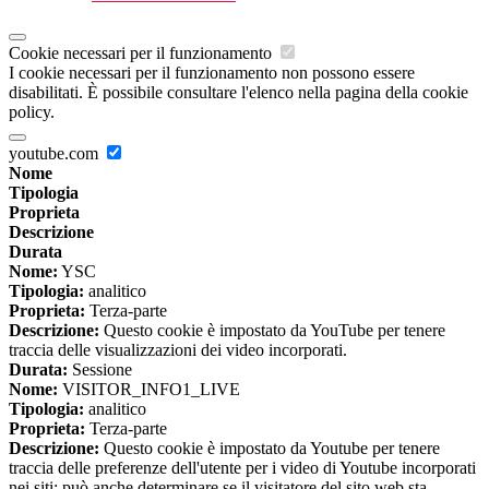
Cookie necessari per il funzionamento
I cookie necessari per il funzionamento non possono essere
disabilitati. È possibile consultare l'elenco nella pagina della cookie
policy.
youtube.com
Nome
Tipologia
Proprieta
Descrizione
Durata
Nome:
YSC
Tipologia:
analitico
Proprieta:
Terza-parte
Descrizione:
Questo cookie è impostato da YouTube per tenere
traccia delle visualizzazioni dei video incorporati.
Durata:
Sessione
Nome:
VISITOR_INFO1_LIVE
Tipologia:
analitico
Proprieta:
Terza-parte
Descrizione:
Questo cookie è impostato da Youtube per tenere
traccia delle preferenze dell'utente per i video di Youtube incorporati
nei siti; può anche determinare se il visitatore del sito web sta