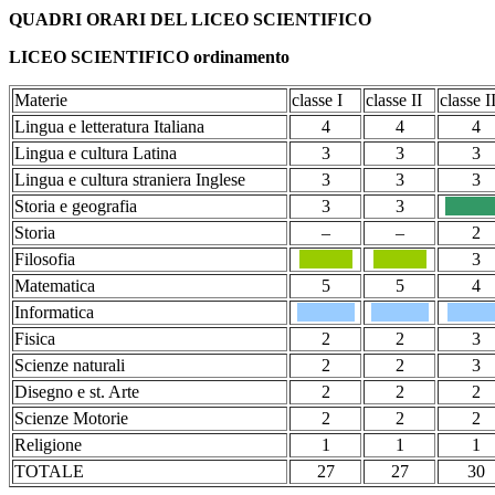
QUADRI ORARI DEL LICEO SCIENTIFICO
LICEO SCIENTIFICO ordinamento
Materie
classe I
classe II
classe I
Lingua e letteratura Italiana
4
4
4
Lingua e cultura Latina
3
3
3
Lingua e cultura straniera Inglese
3
3
3
Storia e geografia
3
3
Storia
–
–
2
Filosofia
3
Matematica
5
5
4
Informatica
Fisica
2
2
3
Scienze naturali
2
2
3
Disegno e st. Arte
2
2
2
Scienze Motorie
2
2
2
Religione
1
1
1
TOTALE
27
27
30