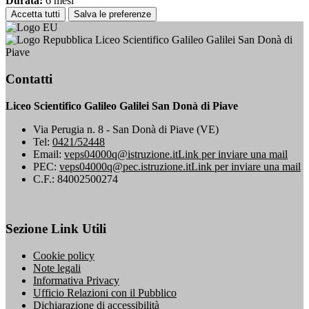
Durata:
6 mesi
Accetta tutti
Salva le preferenze
Liceo Scientifico Galileo Galilei San Donà di
Piave
Contatti
Liceo Scientifico Galileo Galilei San Donà di Piave
Via Perugia n. 8 - San Donà di Piave (VE)
Tel:
0421/52448
Email:
veps04000q@istruzione.it
Link per inviare una mail
PEC:
veps04000q@pec.istruzione.it
Link per inviare una mail
C.F.: 84002500274
Sezione Link Utili
Cookie policy
Note legali
Informativa Privacy
Ufficio Relazioni con il Pubblico
Dichiarazione di accessibilità