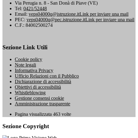
Via Perugia n. 8 - San Donà di Piave (VE)
Tel:
0421/52448
Email:
veps04000q@istruzione.it
Link per inviare una mail
PEC:
veps04000q@pec.istruzione.it
Link per inviare una mail
C.F.: 84002500274
Sezione Link Utili
Cookie policy
Note legali
Informativa Privacy
Ufficio Relazioni con il Pubblico
Dichiarazione di accessibilità
Obiettivi di accessibilità
Whistleblowing
Gestione consensi cookie
Amministrazione trasparente
Pagina visualizzata
463
volte
Sezione Copyright