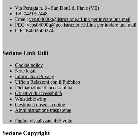
Via Perugia n. 8 - San Donà di Piave (VE)
Tel:
0421/52448
Email:
veps04000q@istruzione.it
Link per inviare una mail
PEC:
veps04000q@pec.istruzione.it
Link per inviare una mail
C.F.: 84002500274
Sezione Link Utili
Cookie policy
Note legali
Informativa Privacy
Ufficio Relazioni con il Pubblico
Dichiarazione di accessibilità
Obiettivi di accessibilità
Whistleblowing
Gestione consensi cookie
Amministrazione trasparente
Pagina visualizzata
435
volte
Sezione Copyright