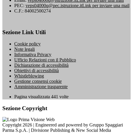
Email:
veps04000q@istruzione.it
Link per inviare una mail
PEC:
veps04000q@pec.istruzione.it
Link per inviare una mail
C.F.: 84002500274
Sezione Link Utili
Cookie policy
Note legali
Informativa Privacy
Ufficio Relazioni con il Pubblico
Dichiarazione di accessibilità
Obiettivi di accessibilità
Whistleblowing
Gestione consensi cookie
Amministrazione trasparente
Pagina visualizzata
441
volte
Sezione Copyright
Copyright 2026 | Engineered and powered by Gruppo Spaggiari
Parma S.p.A. | Divisione Publishing & New Social Media