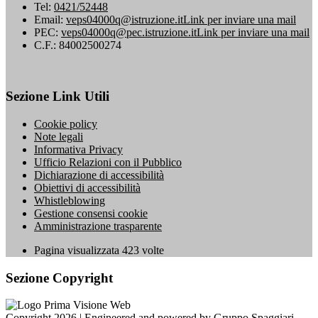
Tel:
0421/52448
Email:
veps04000q@istruzione.it
Link per inviare una mail
PEC:
veps04000q@pec.istruzione.it
Link per inviare una mail
C.F.: 84002500274
Sezione Link Utili
Cookie policy
Note legali
Informativa Privacy
Ufficio Relazioni con il Pubblico
Dichiarazione di accessibilità
Obiettivi di accessibilità
Whistleblowing
Gestione consensi cookie
Amministrazione trasparente
Pagina visualizzata
423
volte
Sezione Copyright
Copyright 2026 | Engineered and powered by Gruppo Spaggiari