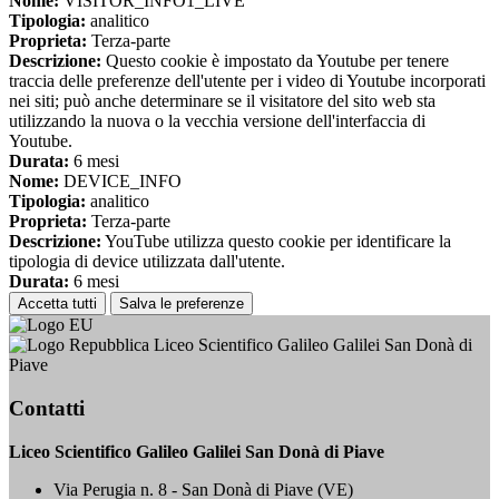
Nome:
VISITOR_INFO1_LIVE
Tipologia:
analitico
Proprieta:
Terza-parte
Descrizione:
Questo cookie è impostato da Youtube per tenere
traccia delle preferenze dell'utente per i video di Youtube incorporati
nei siti; può anche determinare se il visitatore del sito web sta
utilizzando la nuova o la vecchia versione dell'interfaccia di
Youtube.
Durata:
6 mesi
Nome:
DEVICE_INFO
Tipologia:
analitico
Proprieta:
Terza-parte
Descrizione:
YouTube utilizza questo cookie per identificare la
tipologia di device utilizzata dall'utente.
Durata:
6 mesi
Accetta tutti
Salva le preferenze
Liceo Scientifico Galileo Galilei San Donà di
Piave
Contatti
Liceo Scientifico Galileo Galilei San Donà di Piave
Via Perugia n. 8 - San Donà di Piave (VE)