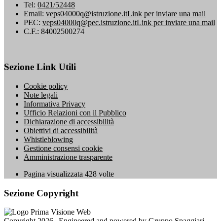
Tel:
0421/52448
Email:
veps04000q@istruzione.it
Link per inviare una mail
PEC:
veps04000q@pec.istruzione.it
Link per inviare una mail
C.F.: 84002500274
Sezione Link Utili
Cookie policy
Note legali
Informativa Privacy
Ufficio Relazioni con il Pubblico
Dichiarazione di accessibilità
Obiettivi di accessibilità
Whistleblowing
Gestione consensi cookie
Amministrazione trasparente
Pagina visualizzata
428
volte
Sezione Copyright
Copyright 2026 | Engineered and powered by Gruppo Spaggiari