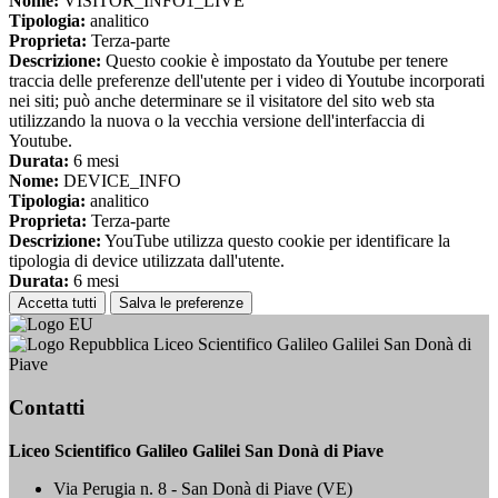
Nome:
VISITOR_INFO1_LIVE
Tipologia:
analitico
Proprieta:
Terza-parte
Descrizione:
Questo cookie è impostato da Youtube per tenere
traccia delle preferenze dell'utente per i video di Youtube incorporati
nei siti; può anche determinare se il visitatore del sito web sta
utilizzando la nuova o la vecchia versione dell'interfaccia di
Youtube.
Durata:
6 mesi
Nome:
DEVICE_INFO
Tipologia:
analitico
Proprieta:
Terza-parte
Descrizione:
YouTube utilizza questo cookie per identificare la
tipologia di device utilizzata dall'utente.
Durata:
6 mesi
Accetta tutti
Salva le preferenze
Liceo Scientifico Galileo Galilei San Donà di
Piave
Contatti
Liceo Scientifico Galileo Galilei San Donà di Piave
Via Perugia n. 8 - San Donà di Piave (VE)