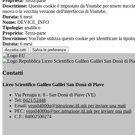
Proprieta:
Terza-parte
Descrizione:
Questo cookie è impostato da Youtube per tenere traccia de
nuova o la vecchia versione dell'interfaccia di Youtube.
Durata:
6 mesi
Nome:
DEVICE_INFO
Tipologia:
analitico
Proprieta:
Terza-parte
Descrizione:
YouTube utilizza questo cookie per identificare la tipologi
Durata:
6 mesi
Accetta tutti
Salva le preferenze
Liceo Scientifico Galileo Galilei San Donà di Pi
Contatti
Liceo Scientifico Galileo Galilei San Donà di Piave
Via Perugia n. 8 - San Donà di Piave (VE)
Tel:
0421/52448
Email:
veps04000q@istruzione.it
Link per inviare una mail
PEC:
veps04000q@pec.istruzione.it
Link per inviare una mail
C.F.: 84002500274