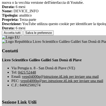
nuova o la vecchia versione dell'interfaccia di Youtube.
Durata:
6 mesi
Nome:
DEVICE_INFO
Tipologia:
analitico
Proprieta:
Terza-parte
Descrizione:
YouTube utilizza questo cookie per identificare la tipologi
Durata:
6 mesi
Accetta tutti
Salva le preferenze
Liceo Scientifico Galileo Galilei San Donà di Pi
Contatti
Liceo Scientifico Galileo Galilei San Donà di Piave
Via Perugia n. 8 - San Donà di Piave (VE)
Tel:
0421/52448
Email:
veps04000q@istruzione.it
Link per inviare una mail
PEC:
veps04000q@pec.istruzione.it
Link per inviare una mail
C.F.: 84002500274
Sezione Link Utili