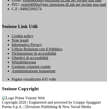
Email:
veps04000q@istruzione.it
Link per inviare una mail
PEC:
veps04000q@pec.istruzione.it
Link per inviare una mail
C.F.: 84002500274
Sezione Link Utili
Cookie policy
Note legali
Informativa Privacy
Ufficio Relazioni con il Pubblico
Dichiarazione di accessibilità
Obiettivi di accessibilità
Whistleblowing
Gestione consensi cookie
Amministrazione trasparente
Pagina visualizzata
435
volte
Sezione Copyright
Copyright 2026 | Engineered and powered by Gruppo Spaggiari
Parma S.p.A. | Divisione Publishing & New Social Media