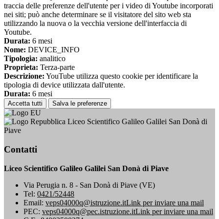
traccia delle preferenze dell'utente per i video di Youtube incorporati
nei siti; può anche determinare se il visitatore del sito web sta
utilizzando la nuova o la vecchia versione dell'interfaccia di
Youtube.
Durata:
6 mesi
Nome:
DEVICE_INFO
Tipologia:
analitico
Proprieta:
Terza-parte
Descrizione:
YouTube utilizza questo cookie per identificare la
tipologia di device utilizzata dall'utente.
Durata:
6 mesi
Accetta tutti
Salva le preferenze
Liceo Scientifico Galileo Galilei San Donà di
Piave
Contatti
Liceo Scientifico Galileo Galilei San Donà di Piave
Via Perugia n. 8 - San Donà di Piave (VE)
Tel:
0421/52448
Email:
veps04000q@istruzione.it
Link per inviare una mail
PEC:
veps04000q@pec.istruzione.it
Link per inviare una mail