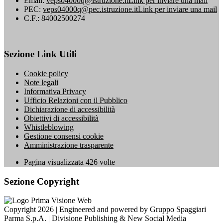
Email:
veps04000q@istruzione.it
Link per inviare una mail
PEC:
veps04000q@pec.istruzione.it
Link per inviare una mail
C.F.: 84002500274
Sezione Link Utili
Cookie policy
Note legali
Informativa Privacy
Ufficio Relazioni con il Pubblico
Dichiarazione di accessibilità
Obiettivi di accessibilità
Whistleblowing
Gestione consensi cookie
Amministrazione trasparente
Pagina visualizzata
426
volte
Sezione Copyright
Copyright 2026 | Engineered and powered by Gruppo Spaggiari
Parma S.p.A. | Divisione Publishing & New Social Media