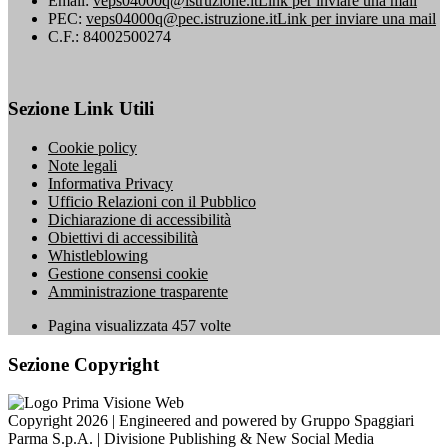
Email:
veps04000q@istruzione.it
Link per inviare una mail
PEC:
veps04000q@pec.istruzione.it
Link per inviare una mail
C.F.: 84002500274
Sezione Link Utili
Cookie policy
Note legali
Informativa Privacy
Ufficio Relazioni con il Pubblico
Dichiarazione di accessibilità
Obiettivi di accessibilità
Whistleblowing
Gestione consensi cookie
Amministrazione trasparente
Pagina visualizzata
457
volte
Sezione Copyright
Copyright 2026 | Engineered and powered by Gruppo Spaggiari
Parma S.p.A. | Divisione Publishing & New Social Media