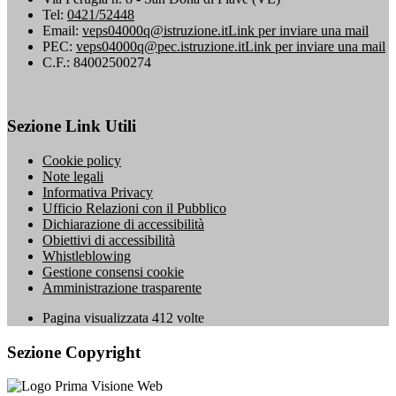
Tel:
0421/52448
Email:
veps04000q@istruzione.it
Link per inviare una mail
PEC:
veps04000q@pec.istruzione.it
Link per inviare una mail
C.F.: 84002500274
Sezione Link Utili
Cookie policy
Note legali
Informativa Privacy
Ufficio Relazioni con il Pubblico
Dichiarazione di accessibilità
Obiettivi di accessibilità
Whistleblowing
Gestione consensi cookie
Amministrazione trasparente
Pagina visualizzata
412
volte
Sezione Copyright