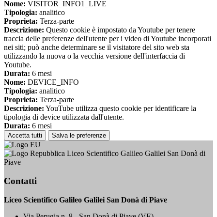
Nome:
VISITOR_INFO1_LIVE
Tipologia:
analitico
Proprieta:
Terza-parte
Descrizione:
Questo cookie è impostato da Youtube per tenere
traccia delle preferenze dell'utente per i video di Youtube incorporati
nei siti; può anche determinare se il visitatore del sito web sta
utilizzando la nuova o la vecchia versione dell'interfaccia di
Youtube.
Durata:
6 mesi
Nome:
DEVICE_INFO
Tipologia:
analitico
Proprieta:
Terza-parte
Descrizione:
YouTube utilizza questo cookie per identificare la
tipologia di device utilizzata dall'utente.
Durata:
6 mesi
Accetta tutti
Salva le preferenze
Liceo Scientifico Galileo Galilei San Donà di
Piave
Contatti
Liceo Scientifico Galileo Galilei San Donà di Piave
Via Perugia n. 8 - San Donà di Piave (VE)