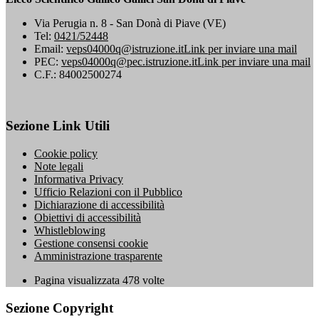
Via Perugia n. 8 - San Donà di Piave (VE)
Tel:
0421/52448
Email:
veps04000q@istruzione.it
Link per inviare una mail
PEC:
veps04000q@pec.istruzione.it
Link per inviare una mail
C.F.: 84002500274
Sezione Link Utili
Cookie policy
Note legali
Informativa Privacy
Ufficio Relazioni con il Pubblico
Dichiarazione di accessibilità
Obiettivi di accessibilità
Whistleblowing
Gestione consensi cookie
Amministrazione trasparente
Pagina visualizzata
478
volte
Sezione Copyright