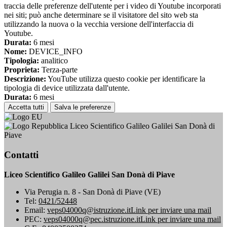
traccia delle preferenze dell'utente per i video di Youtube incorporati
nei siti; può anche determinare se il visitatore del sito web sta
utilizzando la nuova o la vecchia versione dell'interfaccia di
Youtube.
Durata:
6 mesi
Nome:
DEVICE_INFO
Tipologia:
analitico
Proprieta:
Terza-parte
Descrizione:
YouTube utilizza questo cookie per identificare la
tipologia di device utilizzata dall'utente.
Durata:
6 mesi
Accetta tutti
Salva le preferenze
Liceo Scientifico Galileo Galilei San Donà di
Piave
Contatti
Liceo Scientifico Galileo Galilei San Donà di Piave
Via Perugia n. 8 - San Donà di Piave (VE)
Tel:
0421/52448
Email:
veps04000q@istruzione.it
Link per inviare una mail
PEC:
veps04000q@pec.istruzione.it
Link per inviare una mail