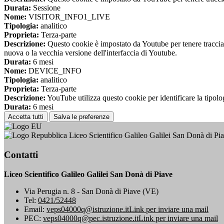
Durata:
Sessione
Nome:
VISITOR_INFO1_LIVE
Tipologia:
analitico
Proprieta:
Terza-parte
Descrizione:
Questo cookie è impostato da Youtube per tenere traccia de
nuova o la vecchia versione dell'interfaccia di Youtube.
Durata:
6 mesi
Nome:
DEVICE_INFO
Tipologia:
analitico
Proprieta:
Terza-parte
Descrizione:
YouTube utilizza questo cookie per identificare la tipologi
Durata:
6 mesi
Accetta tutti
Salva le preferenze
Liceo Scientifico Galileo Galilei San Donà di Pi
Contatti
Liceo Scientifico Galileo Galilei San Donà di Piave
Via Perugia n. 8 - San Donà di Piave (VE)
Tel:
0421/52448
Email:
veps04000q@istruzione.it
Link per inviare una mail
PEC:
veps04000q@pec.istruzione.it
Link per inviare una mail