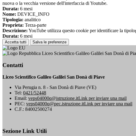
nuova o la vecchia versione dell'interfaccia di Youtube.
Durata:
6 mesi
Nome:
DEVICE_INFO
Tipologia:
analitico
Proprieta:
Terza-parte
Descrizione:
YouTube utilizza questo cookie per identificare la tipologi
Durata:
6 mesi
Accetta tutti
Salva le preferenze
Liceo Scientifico Galileo Galilei San Donà di Pi
Contatti
Liceo Scientifico Galileo Galilei San Donà di Piave
Via Perugia n. 8 - San Donà di Piave (VE)
Tel:
0421/52448
Email:
veps04000q@istruzione.it
Link per inviare una mail
PEC:
veps04000q@pec.istruzione.it
Link per inviare una mail
C.F.: 84002500274
Sezione Link Utili