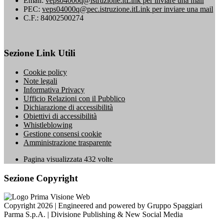
Email:
veps04000q@istruzione.it
Link per inviare una mail
PEC:
veps04000q@pec.istruzione.it
Link per inviare una mail
C.F.: 84002500274
Sezione Link Utili
Cookie policy
Note legali
Informativa Privacy
Ufficio Relazioni con il Pubblico
Dichiarazione di accessibilità
Obiettivi di accessibilità
Whistleblowing
Gestione consensi cookie
Amministrazione trasparente
Pagina visualizzata
432
volte
Sezione Copyright
Copyright 2026 | Engineered and powered by Gruppo Spaggiari
Parma S.p.A. | Divisione Publishing & New Social Media