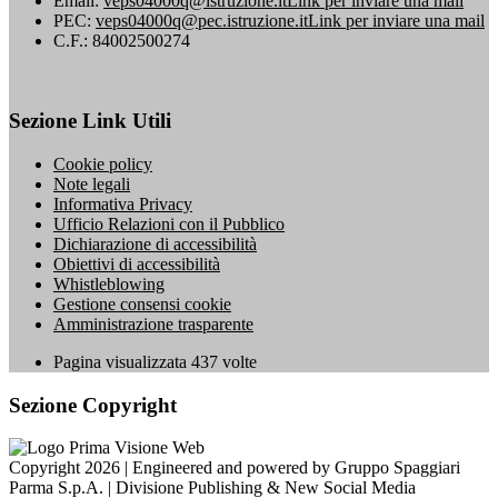
Email:
veps04000q@istruzione.it
Link per inviare una mail
PEC:
veps04000q@pec.istruzione.it
Link per inviare una mail
C.F.: 84002500274
Sezione Link Utili
Cookie policy
Note legali
Informativa Privacy
Ufficio Relazioni con il Pubblico
Dichiarazione di accessibilità
Obiettivi di accessibilità
Whistleblowing
Gestione consensi cookie
Amministrazione trasparente
Pagina visualizzata
437
volte
Sezione Copyright
Copyright 2026 | Engineered and powered by Gruppo Spaggiari
Parma S.p.A. | Divisione Publishing & New Social Media