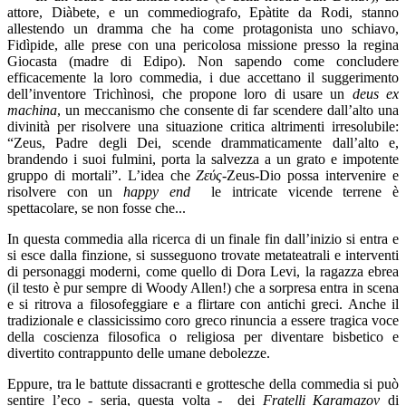
attore, Diàbete, e un commediografo, Epàtite da Rodi, stanno
allestendo un dramma che ha come protagonista uno schiavo,
Fidìpide, alle prese con una pericolosa missione presso la regina
Giocasta (madre di Edipo). Non sapendo come concludere
efficacemente la loro commedia, i due accettano il suggerimento
dell’inventore Trichìnosi, che propone loro di usare un
deus ex
machina
, un meccanismo che consente di far scendere dall’alto una
divinità per risolvere una situazione critica altrimenti irresolubile:
“Zeus, Padre degli Dei, scende drammaticamente dall’alto e,
brandendo i suoi fulmini, porta la salvezza a un grato e impotente
gruppo di mortali”. L’idea che
Zεύς
-Zeus-Dio possa intervenire e
risolvere con un
happy end
le intricate vicende terrene è
spettacolare, se non fosse che...
In questa commedia alla ricerca di un finale fin dall’inizio si entra e
si esce dalla finzione, si susseguono trovate metateatrali e interventi
di personaggi moderni, come quello di Dora Levi, la ragazza ebrea
(il testo è pur sempre di Woody Allen!) che a sorpresa entra in scena
e si ritrova a filosofeggiare e a flirtare con antichi greci. Anche il
tradizionale e classicissimo coro greco rinuncia a essere tragica voce
della coscienza filosofica o religiosa per diventare bisbetico e
divertito contrappunto delle umane debolezze.
Eppure, tra le battute dissacranti e grottesche della commedia si può
sentire l’eco - seria, questa volta -
dei
Fratelli Karamazov
di