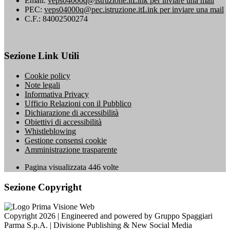
Email:
veps04000q@istruzione.it
Link per inviare una mail
PEC:
veps04000q@pec.istruzione.it
Link per inviare una mail
C.F.: 84002500274
Sezione Link Utili
Cookie policy
Note legali
Informativa Privacy
Ufficio Relazioni con il Pubblico
Dichiarazione di accessibilità
Obiettivi di accessibilità
Whistleblowing
Gestione consensi cookie
Amministrazione trasparente
Pagina visualizzata
446
volte
Sezione Copyright
Copyright 2026 | Engineered and powered by Gruppo Spaggiari
Parma S.p.A. | Divisione Publishing & New Social Media