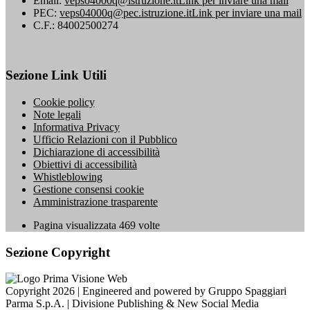
Email:
veps04000q@istruzione.it
Link per inviare una mail
PEC:
veps04000q@pec.istruzione.it
Link per inviare una mail
C.F.: 84002500274
Sezione Link Utili
Cookie policy
Note legali
Informativa Privacy
Ufficio Relazioni con il Pubblico
Dichiarazione di accessibilità
Obiettivi di accessibilità
Whistleblowing
Gestione consensi cookie
Amministrazione trasparente
Pagina visualizzata
469
volte
Sezione Copyright
Copyright 2026 | Engineered and powered by Gruppo Spaggiari
Parma S.p.A. | Divisione Publishing & New Social Media