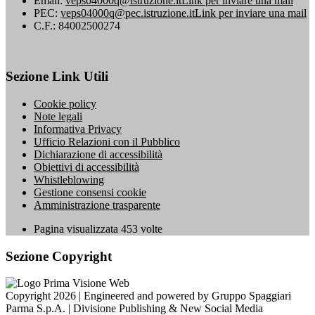
Email:
veps04000q@istruzione.it
Link per inviare una mail
PEC:
veps04000q@pec.istruzione.it
Link per inviare una mail
C.F.: 84002500274
Sezione Link Utili
Cookie policy
Note legali
Informativa Privacy
Ufficio Relazioni con il Pubblico
Dichiarazione di accessibilità
Obiettivi di accessibilità
Whistleblowing
Gestione consensi cookie
Amministrazione trasparente
Pagina visualizzata
453
volte
Sezione Copyright
Copyright 2026 | Engineered and powered by Gruppo Spaggiari
Parma S.p.A. | Divisione Publishing & New Social Media