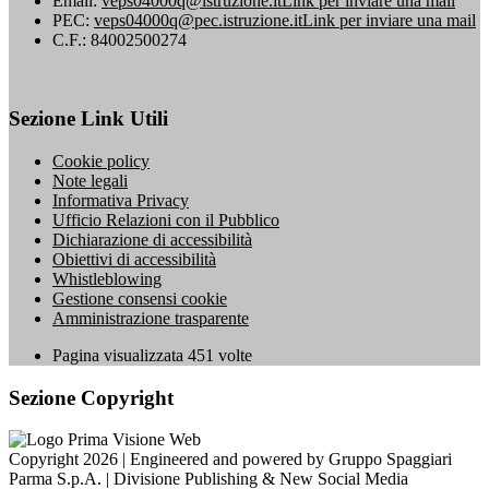
Email:
veps04000q@istruzione.it
Link per inviare una mail
PEC:
veps04000q@pec.istruzione.it
Link per inviare una mail
C.F.: 84002500274
Sezione Link Utili
Cookie policy
Note legali
Informativa Privacy
Ufficio Relazioni con il Pubblico
Dichiarazione di accessibilità
Obiettivi di accessibilità
Whistleblowing
Gestione consensi cookie
Amministrazione trasparente
Pagina visualizzata
451
volte
Sezione Copyright
Copyright 2026 | Engineered and powered by Gruppo Spaggiari
Parma S.p.A. | Divisione Publishing & New Social Media