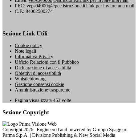
Email:
veps04000q@istruzione.it
Link per inviare una mail
PEC:
veps04000q@pec.istruzione.it
Link per inviare una mail
C.F.: 84002500274
Sezione Link Utili
Cookie policy
Note legali
Informativa Privacy
Ufficio Relazioni con il Pubblico
Dichiarazione di accessibilità
Obiettivi di accessibilità
Whistleblowing
Gestione consensi cookie
Amministrazione trasparente
Pagina visualizzata
453
volte
Sezione Copyright
Copyright 2026 | Engineered and powered by Gruppo Spaggiari
Parma S.p.A. | Divisione Publishing & New Social Media