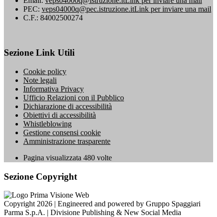
Email:
veps04000q@istruzione.it
Link per inviare una mail
PEC:
veps04000q@pec.istruzione.it
Link per inviare una mail
C.F.: 84002500274
Sezione Link Utili
Cookie policy
Note legali
Informativa Privacy
Ufficio Relazioni con il Pubblico
Dichiarazione di accessibilità
Obiettivi di accessibilità
Whistleblowing
Gestione consensi cookie
Amministrazione trasparente
Pagina visualizzata
480
volte
Sezione Copyright
Copyright 2026 | Engineered and powered by Gruppo Spaggiari
Parma S.p.A. | Divisione Publishing & New Social Media