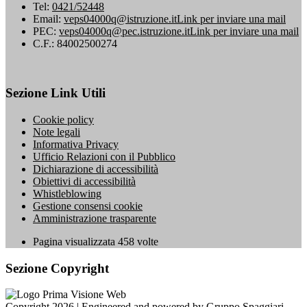
Tel:
0421/52448
Email:
veps04000q@istruzione.it
Link per inviare una mail
PEC:
veps04000q@pec.istruzione.it
Link per inviare una mail
C.F.: 84002500274
Sezione Link Utili
Cookie policy
Note legali
Informativa Privacy
Ufficio Relazioni con il Pubblico
Dichiarazione di accessibilità
Obiettivi di accessibilità
Whistleblowing
Gestione consensi cookie
Amministrazione trasparente
Pagina visualizzata
458
volte
Sezione Copyright
Copyright 2026 | Engineered and powered by Gruppo Spaggiari