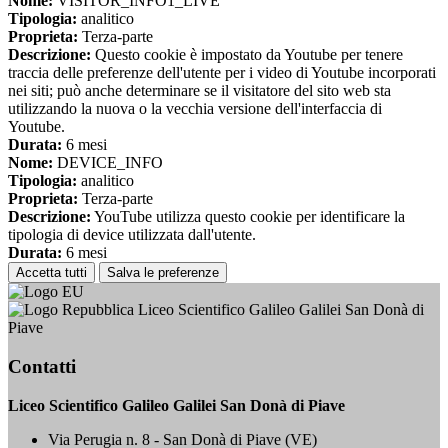
Nome:
VISITOR_INFO1_LIVE
Tipologia:
analitico
Proprieta:
Terza-parte
Descrizione:
Questo cookie è impostato da Youtube per tenere
traccia delle preferenze dell'utente per i video di Youtube incorporati
nei siti; può anche determinare se il visitatore del sito web sta
utilizzando la nuova o la vecchia versione dell'interfaccia di
Youtube.
Durata:
6 mesi
Nome:
DEVICE_INFO
Tipologia:
analitico
Proprieta:
Terza-parte
Descrizione:
YouTube utilizza questo cookie per identificare la
tipologia di device utilizzata dall'utente.
Durata:
6 mesi
Accetta tutti
Salva le preferenze
Liceo Scientifico Galileo Galilei San Donà di
Piave
Contatti
Liceo Scientifico Galileo Galilei San Donà di Piave
Via Perugia n. 8 - San Donà di Piave (VE)