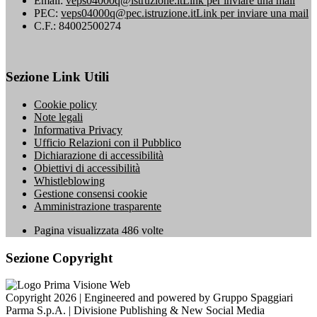
Email:
veps04000q@istruzione.it
Link per inviare una mail
PEC:
veps04000q@pec.istruzione.it
Link per inviare una mail
C.F.: 84002500274
Sezione Link Utili
Cookie policy
Note legali
Informativa Privacy
Ufficio Relazioni con il Pubblico
Dichiarazione di accessibilità
Obiettivi di accessibilità
Whistleblowing
Gestione consensi cookie
Amministrazione trasparente
Pagina visualizzata
486
volte
Sezione Copyright
Copyright 2026 | Engineered and powered by Gruppo Spaggiari
Parma S.p.A. | Divisione Publishing & New Social Media