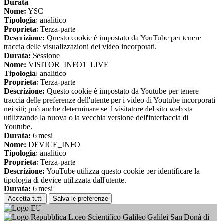
Durata
Nome:
YSC
Tipologia:
analitico
Proprieta:
Terza-parte
Descrizione:
Questo cookie è impostato da YouTube per tenere
traccia delle visualizzazioni dei video incorporati.
Durata:
Sessione
Nome:
VISITOR_INFO1_LIVE
Tipologia:
analitico
Proprieta:
Terza-parte
Descrizione:
Questo cookie è impostato da Youtube per tenere
traccia delle preferenze dell'utente per i video di Youtube incorporati
nei siti; può anche determinare se il visitatore del sito web sta
utilizzando la nuova o la vecchia versione dell'interfaccia di
Youtube.
Durata:
6 mesi
Nome:
DEVICE_INFO
Tipologia:
analitico
Proprieta:
Terza-parte
Descrizione:
YouTube utilizza questo cookie per identificare la
tipologia di device utilizzata dall'utente.
Durata:
6 mesi
Accetta tutti
Salva le preferenze
Liceo Scientifico Galileo Galilei San Donà di