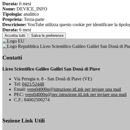
Durata:
6 mesi
Nome:
DEVICE_INFO
Tipologia:
analitico
Proprieta:
Terza-parte
Descrizione:
YouTube utilizza questo cookie per identificare la tipologi
Durata:
6 mesi
Accetta tutti
Salva le preferenze
Liceo Scientifico Galileo Galilei San Donà di Pi
Contatti
Liceo Scientifico Galileo Galilei San Donà di Piave
Via Perugia n. 8 - San Donà di Piave (VE)
Tel:
0421/52448
Email:
veps04000q@istruzione.it
Link per inviare una mail
PEC:
veps04000q@pec.istruzione.it
Link per inviare una mail
C.F.: 84002500274
Sezione Link Utili