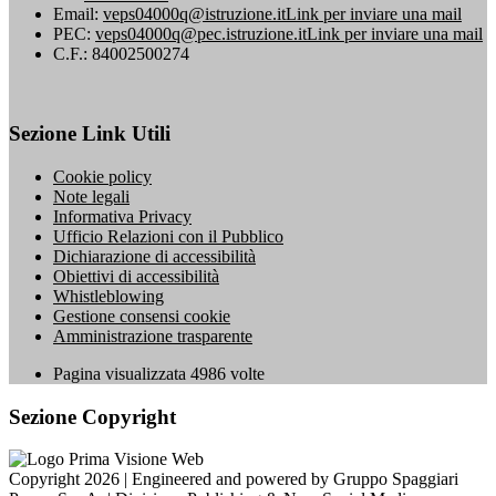
Email:
veps04000q@istruzione.it
Link per inviare una mail
PEC:
veps04000q@pec.istruzione.it
Link per inviare una mail
C.F.: 84002500274
Sezione Link Utili
Cookie policy
Note legali
Informativa Privacy
Ufficio Relazioni con il Pubblico
Dichiarazione di accessibilità
Obiettivi di accessibilità
Whistleblowing
Gestione consensi cookie
Amministrazione trasparente
Pagina visualizzata
4986
volte
Sezione Copyright
Copyright 2026 | Engineered and powered by Gruppo Spaggiari