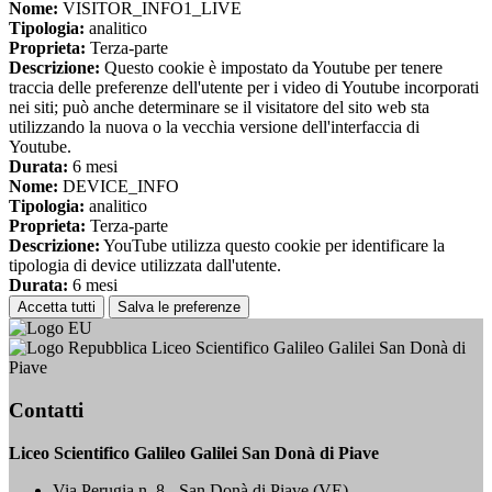
Nome:
VISITOR_INFO1_LIVE
Tipologia:
analitico
Proprieta:
Terza-parte
Descrizione:
Questo cookie è impostato da Youtube per tenere
traccia delle preferenze dell'utente per i video di Youtube incorporati
nei siti; può anche determinare se il visitatore del sito web sta
utilizzando la nuova o la vecchia versione dell'interfaccia di
Youtube.
Durata:
6 mesi
Nome:
DEVICE_INFO
Tipologia:
analitico
Proprieta:
Terza-parte
Descrizione:
YouTube utilizza questo cookie per identificare la
tipologia di device utilizzata dall'utente.
Durata:
6 mesi
Accetta tutti
Salva le preferenze
Liceo Scientifico Galileo Galilei San Donà di
Piave
Contatti
Liceo Scientifico Galileo Galilei San Donà di Piave
Via Perugia n. 8 - San Donà di Piave (VE)