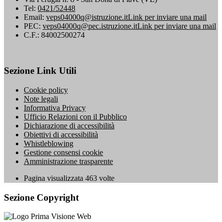
Tel:
0421/52448
Email:
veps04000q@istruzione.it
Link per inviare una mail
PEC:
veps04000q@pec.istruzione.it
Link per inviare una mail
C.F.: 84002500274
Sezione Link Utili
Cookie policy
Note legali
Informativa Privacy
Ufficio Relazioni con il Pubblico
Dichiarazione di accessibilità
Obiettivi di accessibilità
Whistleblowing
Gestione consensi cookie
Amministrazione trasparente
Pagina visualizzata
463
volte
Sezione Copyright