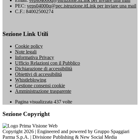
Email:
veps04000q@istruzione.it
Link per inviare una mail
PEC:
veps04000q@pec.istruzione.it
Link per inviare una mail
C.F.: 84002500274
Sezione Link Utili
Cookie policy
Note legali
Informativa Privacy
Ufficio Relazioni con il Pubblico
Dichiarazione di accessibilità
Obiettivi di accessibilità
Whistleblowing
Gestione consensi cookie
Amministrazione trasparente
Pagina visualizzata
437
volte
Sezione Copyright
Copyright 2026 | Engineered and powered by Gruppo Spaggiari
Parma S.p.A. | Divisione Publishing & New Social Media