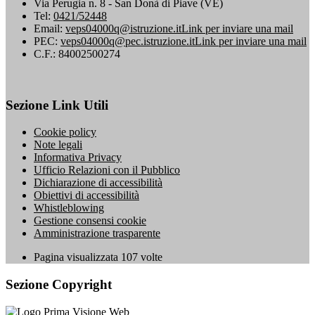
Via Perugia n. 8 - San Donà di Piave (VE)
Tel:
0421/52448
Email:
veps04000q@istruzione.it
Link per inviare una mail
PEC:
veps04000q@pec.istruzione.it
Link per inviare una mail
C.F.: 84002500274
Sezione Link Utili
Cookie policy
Note legali
Informativa Privacy
Ufficio Relazioni con il Pubblico
Dichiarazione di accessibilità
Obiettivi di accessibilità
Whistleblowing
Gestione consensi cookie
Amministrazione trasparente
Pagina visualizzata
107
volte
Sezione Copyright