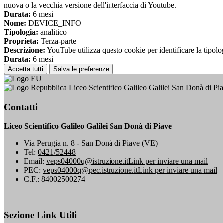
nuova o la vecchia versione dell'interfaccia di Youtube.
Durata:
6 mesi
Nome:
DEVICE_INFO
Tipologia:
analitico
Proprieta:
Terza-parte
Descrizione:
YouTube utilizza questo cookie per identificare la tipologi
Durata:
6 mesi
Accetta tutti
Salva le preferenze
Liceo Scientifico Galileo Galilei San Donà di Pi
Contatti
Liceo Scientifico Galileo Galilei San Donà di Piave
Via Perugia n. 8 - San Donà di Piave (VE)
Tel:
0421/52448
Email:
veps04000q@istruzione.it
Link per inviare una mail
PEC:
veps04000q@pec.istruzione.it
Link per inviare una mail
C.F.: 84002500274
Sezione Link Utili