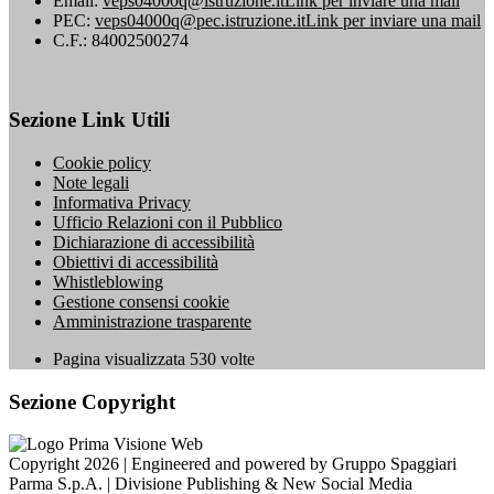
Email:
veps04000q@istruzione.it
Link per inviare una mail
PEC:
veps04000q@pec.istruzione.it
Link per inviare una mail
C.F.: 84002500274
Sezione Link Utili
Cookie policy
Note legali
Informativa Privacy
Ufficio Relazioni con il Pubblico
Dichiarazione di accessibilità
Obiettivi di accessibilità
Whistleblowing
Gestione consensi cookie
Amministrazione trasparente
Pagina visualizzata
530
volte
Sezione Copyright
Copyright 2026 | Engineered and powered by Gruppo Spaggiari
Parma S.p.A. | Divisione Publishing & New Social Media