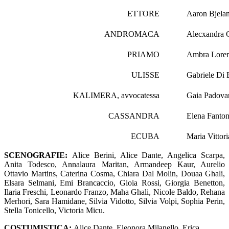
ETTORE
Aaron Bjela
ANDROMACA
Alecxandra 
PRIAMO
Ambra Lore
ULISSE
Gabriele Di 
KALIMERA, avvocatessa
Gaia Padova
CASSANDRA
Elena Fanto
ECUBA
Maria Vittor
SCENOGRAFIE:
Alice Berini, Alice Dante, Angelica Scarpa,
Anita Todesco, Annalaura Maritan, Armandeep Kaur, Aurelio
Ottavio Martins, Caterina Cosma, Chiara Dal Molin, Douaa Ghali,
Elsara Selmani, Emi Brancaccio, Gioia Rossi, Giorgia Benetton,
Ilaria Freschi, Leonardo Franzo, Maha Ghali, Nicole Baldo, Rehana
Merhori, Sara Hamidane, Silvia Vidotto, Silvia Volpi, Sophia Perin,
Stella Tonicello, Victoria Micu.
COSTUMISTICA:
Alice Dante, Eleonora Milanello, Erica