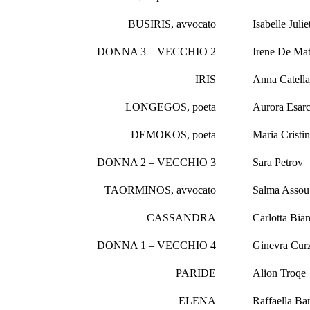
BUSIRIS, avvocato
Isabelle Juli
DONNA 3 – VECCHIO 2
Irene De Mat
IRIS
Anna Catell
LONGEGOS, poeta
Aurora Esar
DEMOKOS, poeta
Maria Cristi
DONNA 2 – VECCHIO 3
Sara Petrov
TAORMINOS, avvocato
Salma Assou
CASSANDRA
Carlotta Bia
DONNA 1 – VECCHIO 4
Ginevra Cur
PARIDE
Alion Troqe
ELENA
Raffaella Ba