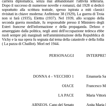
carriera diplomatica, senza mai abbandonare l'attività letteraria.
Dopo il successo di numerose novelle e romanzi, dal 1928 si dedicò
soprattutto alla scrittura teatrale, spesso ispirata a miti classici
rivisitati in chiave moderna: Anfitrione 38 (1929), La guerra di Troia
non si farà (1935), Elettra (1937). Nel 1939, allo scoppio della
seconda guerra mondiale, fu responsabile presso il Ministero degli
Esteri francese dell'informazione e della propaganda. Deluso e
amareggiato dalla politica, negli anni dell'occupazione tedesca ebbe
ruoli sempre più marginali nell'amministrazione della Repubblica di
Vichy e la sua opera fu segnata dal tema della catastrofe e della follia
( La pazza di Chaillot). Morì nel 1944.
PERSONAGGI
INTERPRE
DONNA 4 – VECCHIO 1
Emanuela Sa
OIACE
Francesco Ma
LA PACE
Maria Vittori
ABNEOS, Capo del Senato
Anita Maria 