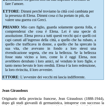
fare l’amore.
ETTORE
: Dimmi perché troviamo la città così cambiata per
la presenza di Elena. Dimmi cosa ci ha portato in più, da
valere una guerra coi Greci.
PRIAMO
: Mio caro figlio, guarda solamente questa folla, e
comprenderai che cosa è Elena. Lei è una specie di
assoluzione. Elena prova a tutti questi vecchi qui e quelli coi
capi canuti all’ingresso della città, a quello che ha rubato, a
quello che trafficava in donne, a quello che ha sprecato la
sua vita, che avevano in fondo a loro stessi una
rivendicazione segreta, che era la bellezza. Se la bellezza
fosse stata vicino a loro, come lo è oggi Elena, non
avrebbero derubato i loro amici, né venduto le loro figlie, e
tanto meno bevuto le loro eredità. Elena è la loro redenzione,
la loro rivincita, il loro avvenire.
ETTORE
: L’avvenire dei vecchi mi lascia indifferente.
Jean Giraudoux
Originario della provincia francese, Jean Giraudoux (1888-1944),
dopo gli studi giovanili di germanistica, intraprese con successo la