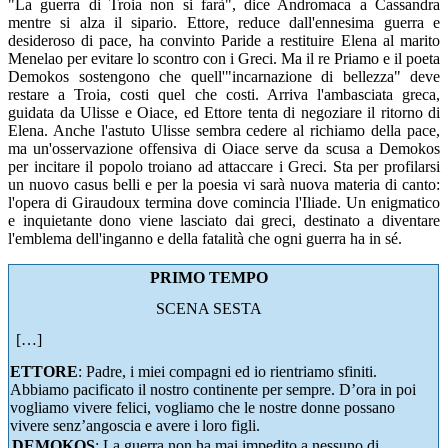
"La guerra di Troia non si farà", dice Andromaca a Cassandra
mentre si alza il sipario. Ettore, reduce dall'ennesima guerra e
desideroso di pace, ha convinto Paride a restituire Elena al marito
Menelao per evitare lo scontro con i Greci. Ma il re Priamo e il poeta
Demokos sostengono che quell'"incarnazione di bellezza" deve
restare a Troia, costi quel che costi. Arriva l'ambasciata greca,
guidata da Ulisse e Oiace, ed Ettore tenta di negoziare il ritorno di
Elena. Anche l'astuto Ulisse sembra cedere al richiamo della pace,
ma un'osservazione offensiva di Oiace serve da scusa a Demokos
per incitare il popolo troiano ad attaccare i Greci. Sta per profilarsi
un nuovo casus belli e per la poesia vi sarà nuova materia di canto:
l'opera di Giraudoux termina dove comincia l'Iliade. Un enigmatico
e inquietante dono viene lasciato dai greci, destinato a diventare
l'emblema dell'inganno e della fatalità che ogni guerra ha in sé.
PRIMO TEMPO
SCENA SESTA
[…]
ETTORE
: Padre, i miei compagni ed io rientriamo sfiniti.
Abbiamo pacificato il nostro continente per sempre. D’ora in poi
vogliamo vivere felici, vogliamo che le nostre donne possano
vivere senz’angoscia e avere i loro figli.
DEMOKOS
: La guerra non ha mai impedito a nessuno di