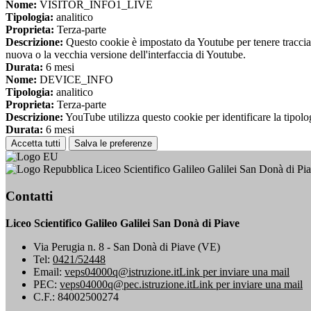
Nome:
VISITOR_INFO1_LIVE
Tipologia:
analitico
Proprieta:
Terza-parte
Descrizione:
Questo cookie è impostato da Youtube per tenere traccia de
nuova o la vecchia versione dell'interfaccia di Youtube.
Durata:
6 mesi
Nome:
DEVICE_INFO
Tipologia:
analitico
Proprieta:
Terza-parte
Descrizione:
YouTube utilizza questo cookie per identificare la tipologi
Durata:
6 mesi
Accetta tutti
Salva le preferenze
Liceo Scientifico Galileo Galilei San Donà di Pi
Contatti
Liceo Scientifico Galileo Galilei San Donà di Piave
Via Perugia n. 8 - San Donà di Piave (VE)
Tel:
0421/52448
Email:
veps04000q@istruzione.it
Link per inviare una mail
PEC:
veps04000q@pec.istruzione.it
Link per inviare una mail
C.F.: 84002500274