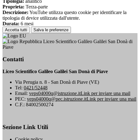
Tipologia:
analitico
Proprieta:
Terza-parte
Descrizione:
YouTube utilizza questo cookie per identificare la
tipologia di device utilizzata dall'utente.
Durata:
6 mesi
Accetta tutti
Salva le preferenze
Liceo Scientifico Galileo Galilei San Donà di
Piave
Contatti
Liceo Scientifico Galileo Galilei San Donà di Piave
Via Perugia n. 8 - San Donà di Piave (VE)
Tel:
0421/52448
Email:
veps04000q@istruzione.it
Link per inviare una mail
PEC:
veps04000q@pec.istruzione.it
Link per inviare una mail
C.F.: 84002500274
Sezione Link Utili
Cookie policy