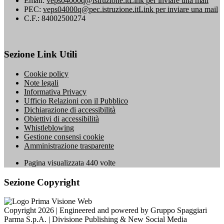
Email:
veps04000q@istruzione.it
Link per inviare una mail
PEC:
veps04000q@pec.istruzione.it
Link per inviare una mail
C.F.: 84002500274
Sezione Link Utili
Cookie policy
Note legali
Informativa Privacy
Ufficio Relazioni con il Pubblico
Dichiarazione di accessibilità
Obiettivi di accessibilità
Whistleblowing
Gestione consensi cookie
Amministrazione trasparente
Pagina visualizzata
440
volte
Sezione Copyright
Copyright 2026 | Engineered and powered by Gruppo Spaggiari
Parma S.p.A. | Divisione Publishing & New Social Media