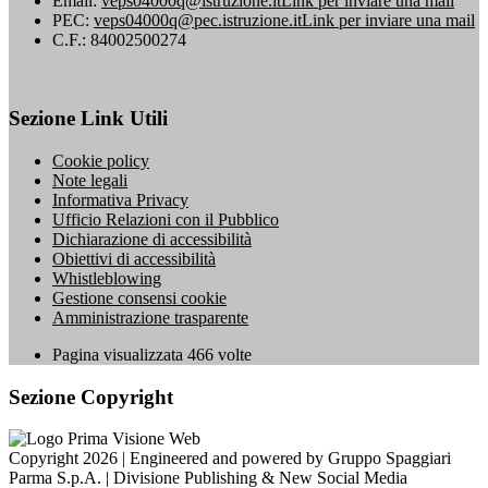
Email:
veps04000q@istruzione.it
Link per inviare una mail
PEC:
veps04000q@pec.istruzione.it
Link per inviare una mail
C.F.: 84002500274
Sezione Link Utili
Cookie policy
Note legali
Informativa Privacy
Ufficio Relazioni con il Pubblico
Dichiarazione di accessibilità
Obiettivi di accessibilità
Whistleblowing
Gestione consensi cookie
Amministrazione trasparente
Pagina visualizzata
466
volte
Sezione Copyright
Copyright 2026 | Engineered and powered by Gruppo Spaggiari
Parma S.p.A. | Divisione Publishing & New Social Media